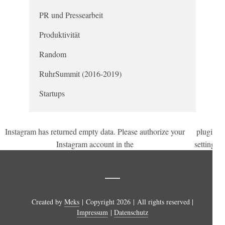
PR und Pressearbeit
Produktivität
Random
RuhrSummit (2016-2019)
Startups
Instagram has returned empty data. Please authorize your
plugin
.
Instagram account in the
settings
Created by
Meks
| Copyright 2026 | All rights reserved |
Impressum
|
Datenschutz