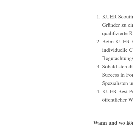
KUER Scouting
Gründer zu ein
qualifizierte 
Beim KUER Bus
individuelle C
Begutachtungs
Sobald sich d
Success in Fo
Spezialisten u
KUER Best Pra
öffentlicher 
Wann und wo kön