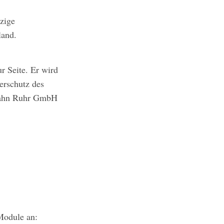
nzige
hland.
 Seite. Er wird
erschutz des
tbahn Ruhr GmbH
Module an: