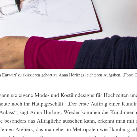
n Entwurf zu skizzieren gehört zu Anna Hörlings leichteren Aufgaben. (Foto:
ann sie eigene Mode- und Kostümdesigns für Hochzeiten und
eute noch ihr Hauptgeschäft. „Der erste Auftrag einer Kundin
 Anlass“, sagt Anna Hörling. Wieder kommen die Kundinnen 
ie besonders das Alltägliche aussehen kann, erkennt man mit 
kleinen Ateliers, das man eher in Metropolen wie Hamburg od