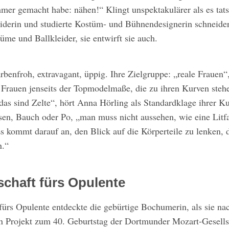
mer gemacht habe: nähen!“ Klingt unspektakulärer als es tatsä
eiderin und studierte Kostüm- und Bühnendesignerin schneider
me und Ballkleider, sie entwirft sie auch.
rbenfroh, extravagant, üppig. Ihre Zielgruppe: „reale Frauen
. Frauen jenseits der Topmodelmaße, die zu ihren Kurven steh
das sind Zelte“, hört Anna Hörling als Standardklage ihrer 
sen, Bauch oder Po, „man muss nicht aussehen, wie eine Litf
s kommt darauf an, den Blick auf die Körperteile zu lenken, 
n.“
schaft fürs Opulente
fürs Opulente entdeckte die gebürtige Bochumerin, als sie nac
in Projekt zum 40. Geburtstag der Dortmunder Mozart-Gesell