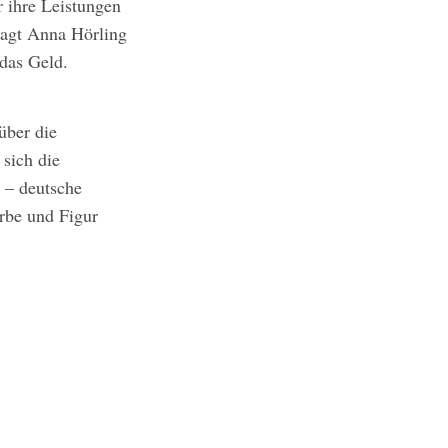
r ihre Leistungen
 sagt Anna Hörling
 das Geld.
über die
 sich die
 – deutsche
arbe und Figur