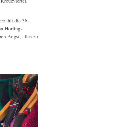
Kreuzviertel.
erzählt die 36-
na Hörlings
ben Angst, alles zu
.