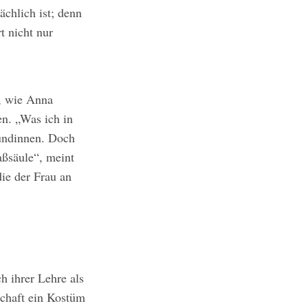
chlich ist; denn
t nicht nur
“, wie Anna
en. „Was ich in
Kundinnen. Doch
aßsäule“, meint
die der Frau an
h ihrer Lehre als
schaft ein Kostüm